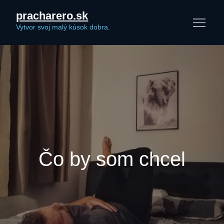
Skip
pracharero.sk
to
Vytvor svoj malý kúsok dobra.
content
Čo by som chcel