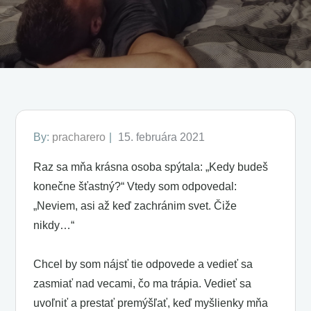
Posted
By:
pracharero
15. februára 2021
on
Raz sa mňa krásna osoba spýtala: „Kedy budeš
konečne šťastný?“ Vtedy som odpovedal:
„Neviem, asi až keď zachránim svet. Čiže
nikdy…“
Chcel by som nájsť tie odpovede a vedieť sa
zasmiať nad vecami, čo ma trápia. Vedieť sa
uvoľniť a prestať premýšľať, keď myšlienky mňa