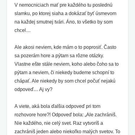
V nemocniciach mať pre každého tu poslednú
slamku, po ktorej siaha a dokázať byť úsmevom
na každej smutnej tvári. Áno, to všetko by som
chcel…
Ale akosi neviem, kde mám o to poprosiť. Často
sa pozerám hore a pýtam sa rôzne otázky.
Vlastne ešte stále neviem, koho alebo čoho sa to
pýtam a neviem, či niekedy budeme schopní to
chápať. Ale niekedy by som chcel počuť nejakú
odpoveď… Aj vy?
A viete, aká bola ďalšia odpoveď pri tom
rozhovore hore?! Odpoveď bola: „Ale zachrániš.
Nie každého, nie celý svet. Raz vytvoríš a
zachrániš jeden alebo niekoľko malých svetov. To