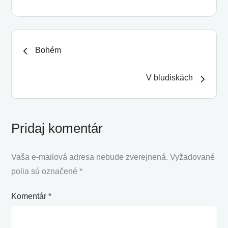
Navigácia
Bohém
v
V bludiskách
článku
Pridaj komentár
Vaša e-mailová adresa nebude zverejnená.
Vyžadované
polia sú označené
*
Komentár
*