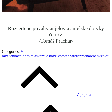
.
Rozčertené povahy anjelov a anjelské dotyky
čertov.
-Tomáš Prachár-
Categories:
V
myšlienkach
intimita
laska
milostnyzivot
pracharero
pracharero.sk
zivot
Navigácia
v
článku
Z popola