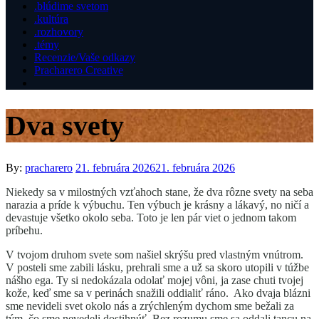
.blúdime svetom
.kultúra
.rozhovory
.témy
Recenzie/Vaše odkazy
Pracharero Creative
Dva svety
Posted
By:
pracharero
21. februára 2026
21. februára 2026
on
Niekedy sa v milostných vzťahoch stane, že dva rôzne svety na seba
narazia a príde k výbuchu. Ten výbuch je krásny a lákavý, no ničí a
devastuje všetko okolo seba. Toto je len pár viet o jednom takom
príbehu.
V tvojom druhom svete som našiel skrýšu pred vlastným vnútrom.
V posteli sme zabili lásku, prehrali sme a už sa skoro utopili v túžbe
nášho ega. Ty si nedokázala odolať mojej vôni, ja zase chuti tvojej
kože, keď sme sa v perinách snažili oddialiť ráno. Ako dvaja blázni
sme nevideli svet okolo nás a zrýchleným dychom sme bežali za
tým, čo sme nevedeli dostihnúť. Bez rozumu sme sa oddali tancu na