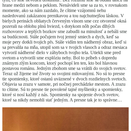
hrane medzi nebom a peklom. Nenávideli sme sa za to, v rovnakom
momente, ako sa nám zazdalo, že cítime vzájomnú nehu
nasledovanú zakázanou prenikavou a tou najchutnejšou láskou. V
bielych perinách obliatych červeným vínom sme cez otvorené okná
pozerali na oblohu plnú hviezd, s dotykom nôh počas dlhých
rozhovorov a teplých bozkov sme zabudli na minulosť a nebáli sme
sa budúcnosti. Stále počujem tvoj jemný smiech a dych, keď sa
moje pery dotkli tvojich pŕs. Stále vidím ten nádherný obraz, keď si
sa prevalila na mňa, utopil som sa v tvojich vlasoch a odraz mesiaca
vytvoril nádherné dielo v záhyboch tvojho tela. Utiekli sme pred
svetom a vytvorili sme explóziu nehy. Bol to príbeh s dopredu
známym zlým koncom, ktorý pochopí len ten, kto bol hlavnou
postavou románu. Jedným zbohom sme sa vrátili do svojich svetov.
Teraz už žijeme iné životy so svojimi milovanými. No sú to presne
tie spomienky, ktoré ostanú uväznené v dvoch rozdielnych svetoch.
Objavia sa zrazu v samote, pri nočnej prechádzke mestom. A zrazu
to cítime. Sú to presne tie povolené tajné myšlienky a spomienky,
ktoré si nosí každý z nás. Spomienky na spojenie dvoch svetov,
ktoré sa nikdy nemohli stať jedným. A presne tak je to správne…