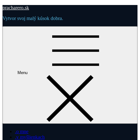
Skip
pracharero.sk
to
Vytvor svoj malý kúsok dobra.
content
Menu
.o mne
.v myšlienkach