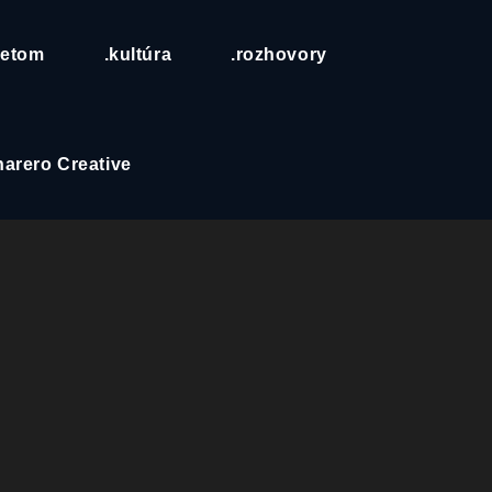
vetom
.kultúra
.rozhovory
arero Creative