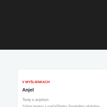
V MYŠLIENKACH
Anjel
Texty o anjelovi.
Súbor textov z najťažšieho životného obdobia