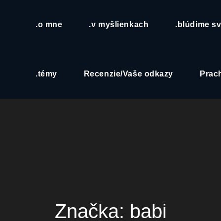
.o mne
.v myšlienkach
.blúdime s
.témy
Recenzie/Vaše odkazy
Prach
Značka:
babi