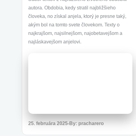
autora. Obdobia, kedy stratil najbližšieho
človeka, no získal anjela, ktorý je presne taký,
akým bol na tomto svete človekom. Texty o
najkrajšom, najsilnejšom, najobetavejšom a
najláskavejšom anjelovi.
Posted
25. februára 2025
By:
pracharero
on