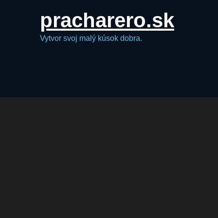
Skip
pracharero.sk
to
content
Vytvor svoj malý kúsok dobra.