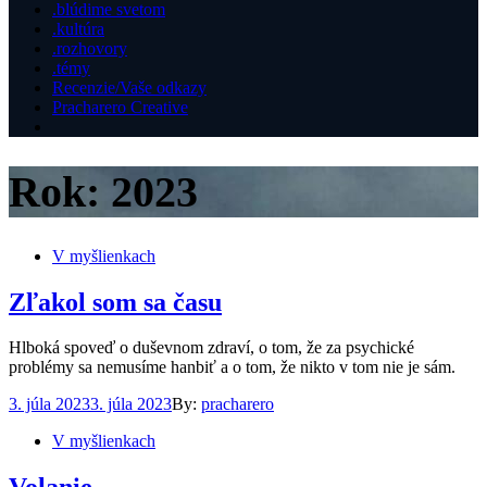
.blúdime svetom
.kultúra
.rozhovory
.témy
Recenzie/Vaše odkazy
Pracharero Creative
Rok:
2023
V myšlienkach
Zľakol som sa času
Hlboká spoveď o duševnom zdraví, o tom, že za psychické
problémy sa nemusíme hanbiť a o tom, že nikto v tom nie je sám.
Posted
3. júla 2023
3. júla 2023
By:
pracharero
on
V myšlienkach