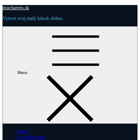
Skip
pracharero.sk
to
Vytvor svoj malý kúsok dobra.
content
Menu
.o mne
.v myšlienkach