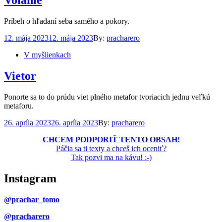
Volanie
Príbeh o hľadaní seba samého a pokory.
Posted
12. mája 2023
12. mája 2023
By:
pracharero
on
V myšlienkach
Vietor
Ponorte sa to do prúdu viet plného metafor tvoriacich jednu veľkú
metaforu.
Posted
26. apríla 2023
26. apríla 2023
By:
pracharero
on
CHCEM PODPORIŤ TENTO OBSAH!
Páčia sa ti texty a chceš ich oceniť?
Tak pozvi ma na kávu! :-)
Instagram
@prachar_tomo
@pracharero